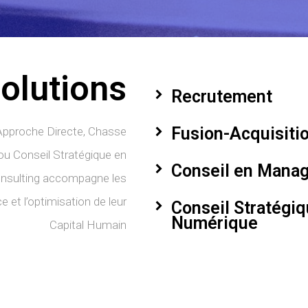
olutions
Recrutement
Fusion-Acquisitio
 Approche Directe, Chasse
u Conseil Stratégique en
Conseil en Mana
nsulting accompagne les
e et l’optimisation de leur
Conseil Stratégi
Numérique
Capital Humain