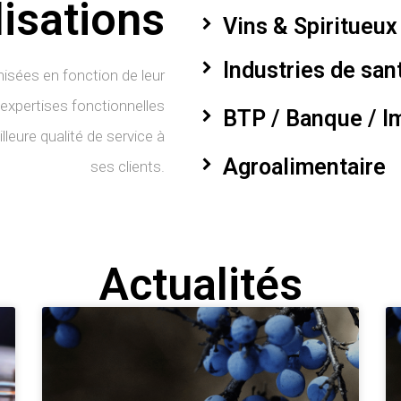
isations
Vins & Spiritueux
Industries de san
isées en fonction de leur
 expertises fonctionnelles
BTP / Banque / I
eilleure qualité de service à
Agroalimentaire
ses clients.
Actualités