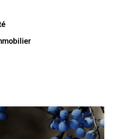
té
mmobilier