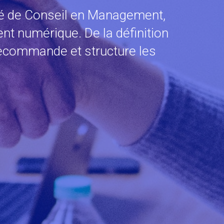
ité de Conseil en Management,
nt numérique. De la définition
 recommande et structure les